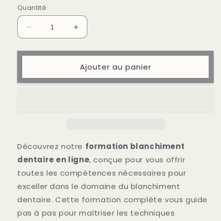
Quantité
Réduire
Augmenter
la
la
quantité
quantité
de
de
Ajouter au panier
Formation
Formation
Blanchiment
Blanchiment
Dentaire
Dentaire
en
en
ligne
ligne
Découvrez notre
formation blanchiment
dentaire en ligne
, conçue pour vous offrir
toutes les compétences nécessaires pour
exceller dans le domaine du blanchiment
dentaire. Cette formation complète vous guide
pas à pas pour maîtriser les techniques