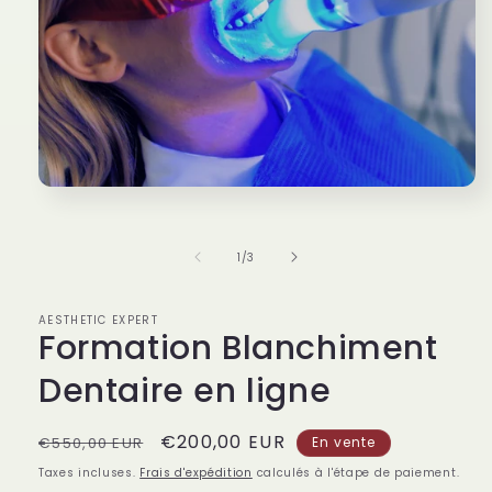
Ouvrir
le
média
1
de
1
/
3
dans
une
fenêtre
modale
AESTHETIC EXPERT
Formation Blanchiment
Dentaire en ligne
Prix
Prix
€200,00 EUR
€550,00 EUR
En vente
habituel
promotionnel
Taxes incluses.
Frais d'expédition
calculés à l'étape de paiement.