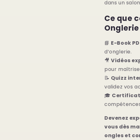
dans un salon
Ce que 
Onglerie 
📘
E-Book PD
d’onglerie.
🎥
Vidéos ex
pour maîtrise
📝
Quizz inte
validez vos ac
🎓
Certificat
compétence
Devenez expe
vous dès ma
ongles et c