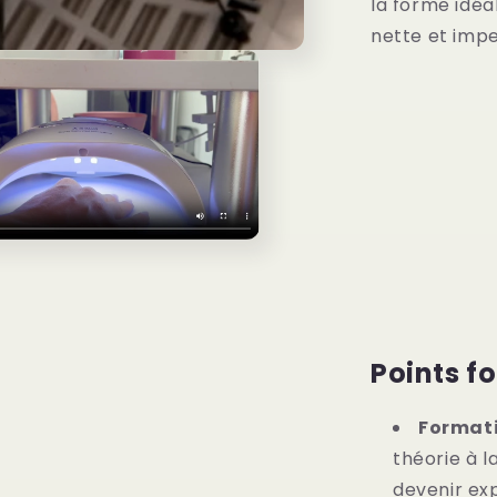
la forme idéa
nette et imp
Points fo
Formati
théorie à l
devenir exp