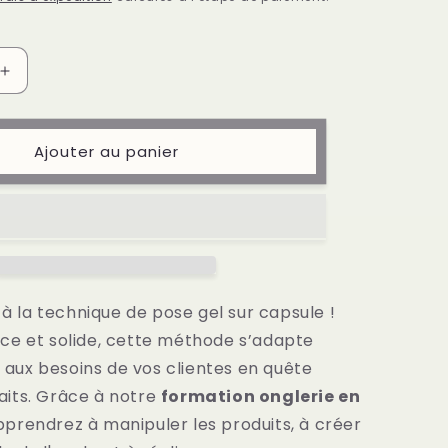
Augmenter
la
quantité
de
Ajouter au panier
Formation
Onglerie
en
ligne
 la technique de pose gel sur capsule !
ace et solide, cette méthode s’adapte
aux besoins de vos clientes en quête
aits. Grâce à notre
formation onglerie en
pprendrez à manipuler les produits, à créer