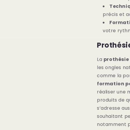
Techniq
précis et a
Formati
votre ryth
Prothésie
La
prothésie
les ongles na
comme la pos
formation po
réaliser une 
produits de q
s’adresse aus
souhaitant p
notamment p